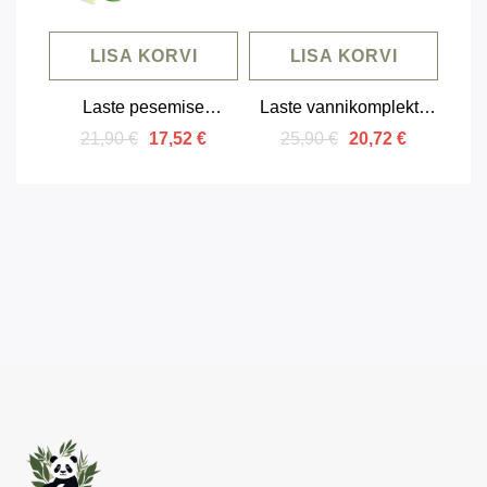
LISA KORVI
LISA KORVI
Laste pesemise
Laste vannikomplekt I
komplekt Galaktika
Need More Space 7-
21,90 €
25,90 €
17,52 €
20,72 €
osaline