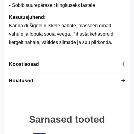
• Sobib suurepäraselt kingituseks lastele
Kasutusjuhend:
Kanna dušigeel niiskele nahale, masseeri õrnalt
vahule ja loputa sooja veega. Pihusta kehaspreid
kergelt nahale, vältides silmade ja suu piirkonda.
Koostisosad
•
Hoiatused
Kehasprei (Body Mist, 85 ml):
Aqua (Water), Alcohol Denat., PEG-40 Hydrogenated
Välispidiseks kasutamiseks. Vältida silmi ja ärritunud
Castor Oil, Propylene Glycol, PEG-6 Caprylic/Capric
nahka.
Glycerides, Phenoxyethanol, Benzoic Acid, Benzyl
Alcohol, Parfum (Fragrance), Dimethyl Phenethyl
Sarnased tooted
Acetate, CI 42090 (FD&C Blue No. 1), CI 19140
(FD&C Yellow No. 5).