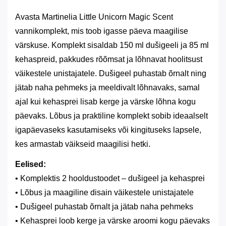
Avasta Martinelia Little Unicorn Magic Scent
vannikomplekt, mis toob igasse päeva maagilise
värskuse. Komplekt sisaldab 150 ml dušigeeli ja 85 ml
kehaspreid, pakkudes rõõmsat ja lõhnavat hoolitsust
väikestele unistajatele. Dušigeel puhastab õrnalt ning
jätab naha pehmeks ja meeldivalt lõhnavaks, samal
ajal kui kehasprei lisab kerge ja värske lõhna kogu
päevaks. Lõbus ja praktiline komplekt sobib ideaalselt
igapäevaseks kasutamiseks või kingituseks lapsele,
kes armastab väikseid maagilisi hetki.
Eelised:
• Komplektis 2 hooldustoodet – dušigeel ja kehasprei
• Lõbus ja maagiline disain väikestele unistajatele
• Dušigeel puhastab õrnalt ja jätab naha pehmeks
• Kehasprei loob kerge ja värske aroomi kogu päevaks