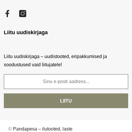
Tellimuste ajalugu
Sisukaart
Privaatsuspoliitika
Facebook
Tellitud tooted
Küpsiste poliitika
Soovikorv
Liitu uudiskirjaga
Liitu uudiskirjaga – uudistooted, eripakkumised ja
soodustused vaid liitujatele!
LIITU
©
Pandapesa – ilutooted, laste