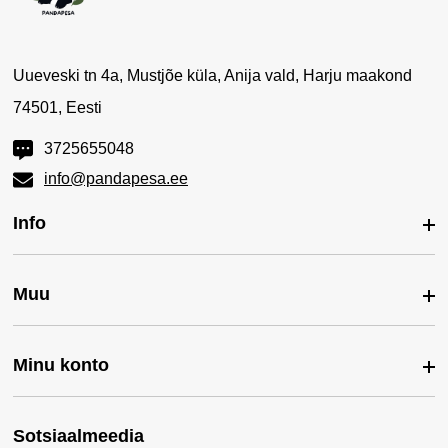
Uueveski tn 4a, Mustjõe küla, Anija vald, Harju maakond
74501, Eesti
3725655048
info@pandapesa.ee
Info
Muu
Meist
Kontakt
Minu konto
Kaubamärgid
Pandapesa Mustika Keskus
Soodustooted
Pandapesa Järve Keskus
Sotsiaalmeedia
Minu konto
Uued tooted
Ostujuhend