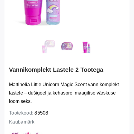
Vannikomplekt Lastele 2 Tootega
Martinelia Little Unicorn Magic Scent vannikomplekt
lastele – dušigeel ja kehasprei maagilise värskuse
loomiseks.
Tootekood:
85508
Kaubamärk: