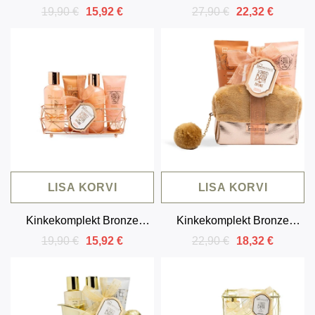
apelsini ja kaneeliga (4
apelsini ja kaneeliga (5
19,90 €
27,90 €
15,92 €
22,32 €
toodet)
toodet)
LISA KORVI
LISA KORVI
Kinkekomplekt Bronze
Kinkekomplekt Bronze
apelsini ja kaneeliga korvis
kosmeetikakotis (3 toodet)
19,90 €
22,90 €
15,92 €
18,32 €
(4 toodet)