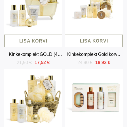
LISA KORVI
LISA KORVI
Kinkekomplekt GOLD (4
Kinkekomplekt Gold korvis
toodet) – vanill ja sandlipuu
(6 toodet)
21,90 €
24,90 €
17,52 €
19,92 €