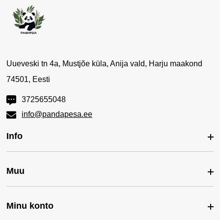
Uueveski tn 4a, Mustjõe küla, Anija vald, Harju maakond
74501, Eesti
3725655048
info@pandapesa.ee
Info
Muu
Meist
Kontakt
Minu konto
Kaubamärgid
Pandapesa Mustika Keskus