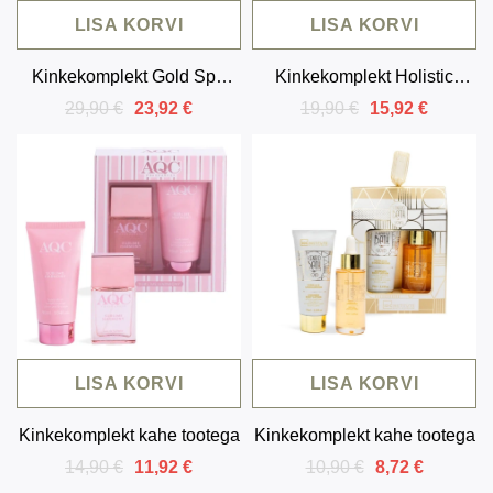
LISA KORVI
LISA KORVI
Kinkekomplekt Gold Spa
Kinkekomplekt Holistic
vanilli ja sandlipuuga (5
Beauty Lotus & White Tea (4
29,90 €
19,90 €
23,92 €
15,92 €
toodet)
toodet)
LISA KORVI
LISA KORVI
Kinkekomplekt kahe tootega
Kinkekomplekt kahe tootega
14,90 €
10,90 €
11,92 €
8,72 €