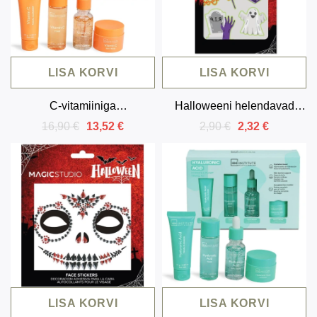
LISA KORVI
LISA KORVI
C-vitamiiniga
Halloweeni helendavad
näohoolduskomplekt (4
tätoveeringkleebised
16,90 €
2,90 €
13,52 €
2,32 €
toodet)
LISA KORVI
LISA KORVI