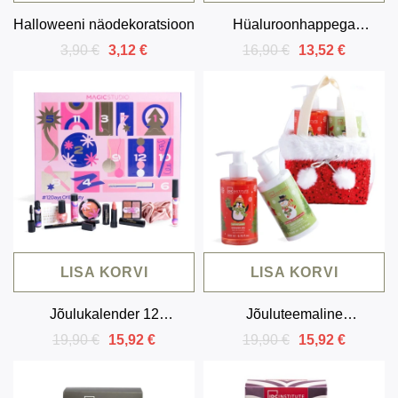
Halloweeni näodekoratsioon
Hüaluroonhappega
näohoolduskomplekt (4
3,90 €
16,90 €
3,12 €
13,52 €
toodet)
LISA KORVI
LISA KORVI
Jõulukalender 12
Jõuluteemaline
meigitootega
kinkekomplekt dušigeeli ja
19,90 €
19,90 €
15,92 €
15,92 €
kehakreemiga (2 toodet)