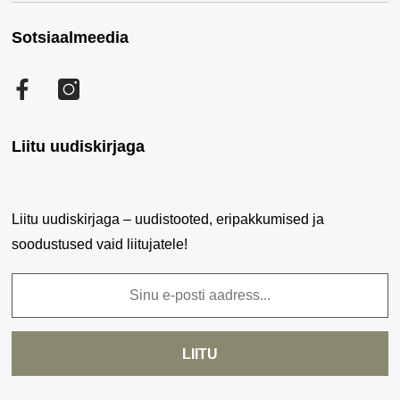
Soodustooted
Pandapesa Järve Keskus
Sotsiaalmeedia
Minu konto
Uued tooted
Ostujuhend
Tellimuste ajalugu
Sisukaart
Privaatsuspoliitika
Facebook
Tellitud tooted
Küpsiste poliitika
Soovikorv
Liitu uudiskirjaga
Liitu uudiskirjaga – uudistooted, eripakkumised ja
soodustused vaid liitujatele!
LIITU