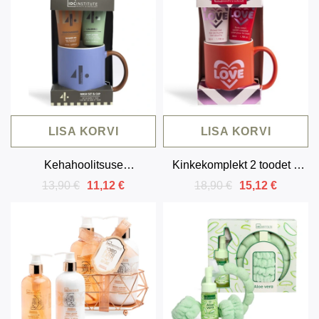
LISA KORVI
LISA KORVI
Kehahoolitsuse
Kinkekomplekt 2 toodet +
kinkekomplekt keraamilise
tass
13,90 €
18,90 €
11,12 €
15,12 €
tassiga (3 toodet)