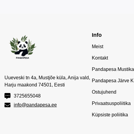
Info
Meist
Kontakt
Pandapesa Mustika
Uueveski tn 4a, Mustjõe küla, Anija vald,
Pandapesa Järve K
Harju maakond 74501, Eesti
Ostujuhend
3725655048
Privaatsuspoliitika
info@pandapesa.ee
Küpsiste poliitika