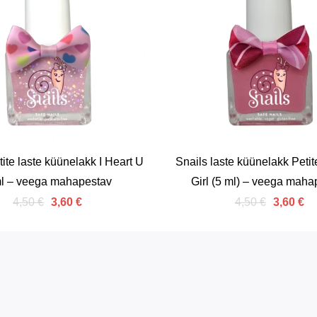
tite laste küünelakk I Heart U
Snails laste küünelakk Petit
l – veega mahapestav
Girl (5 ml) – veega maha
4,50 €
4,50 €
3,60 €
3,60 €