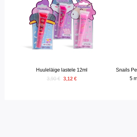
Huuleläige lastele 12ml
Snails Pe
5 m
3,90 €
3,12 €