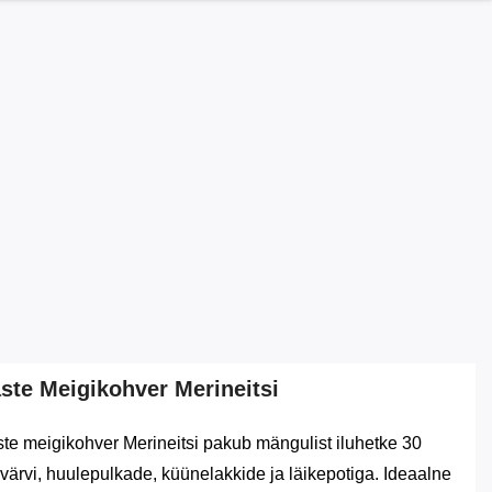
ste Meigikohver Merineitsi
te meigikohver Merineitsi pakub mängulist iluhetke 30
värvi, huulepulkade, küünelakkide ja läikepotiga. Ideaalne