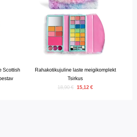
e Scottish
Rahakotikujuline laste meigikomplekt
pestav
Tsirkus
18,90 €
15,12 €