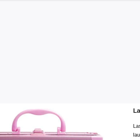
La
Las
lau