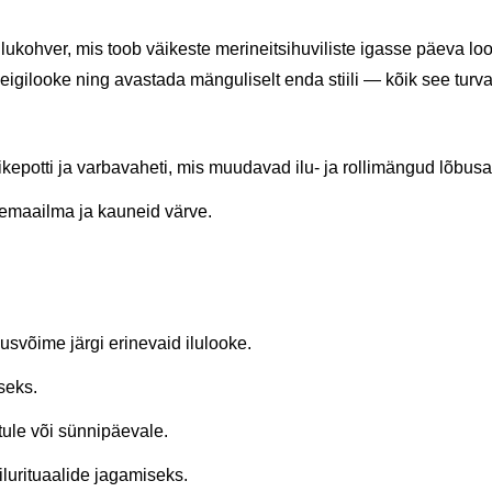
lukohver, mis toob väikeste merineitsihuviliste igasse päeva loov
igilooke ning avastada mänguliselt enda stiili — kõik see turv
ikepotti ja varbavaheti, mis muudavad ilu- ja rollimängud lõbusa
remaailma ja kauneid värve.
usvõime järgi erinevaid ilulooke.
seks.
tule või sünnipäevale.
lurituaalide jagamiseks.