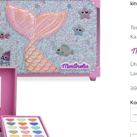
kin
To
Ka
Üh
La
39
Ko