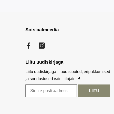
Sotsiaalmeedia
Facebook
Liitu uudiskirjaga
Liitu uudiskirjaga – uudistooted, eripakkumised
ja soodustused vaid liitujatele!
LIITU