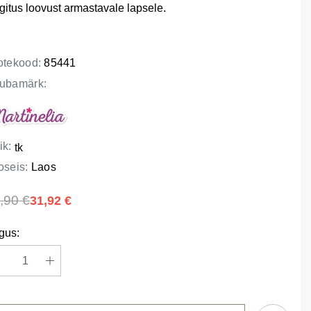
gitus loovust armastavale lapsele.
otekood:
85441
ubamärk:
ik:
tk
oseis:
Laos
,90 €
31,92 €
gus: