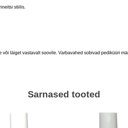
itsi stiilis.
 või läiget vastavalt soovile. Varbavahed sobivad pediküüri män
Sarnased tooted