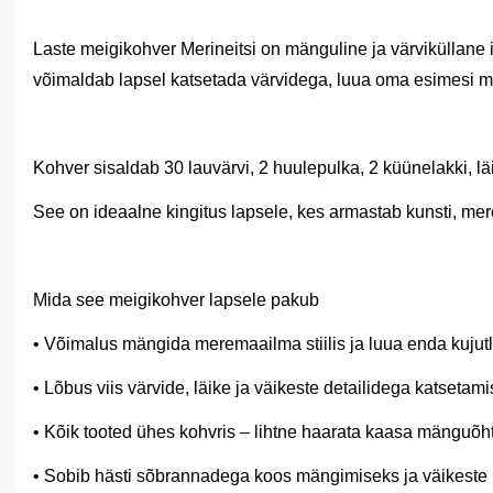
Laste meigikohver Merineitsi on mänguline ja värviküllane i
võimaldab lapsel katsetada värvidega, luua oma esimesi me
Kohver sisaldab 30 lauvärvi, 2 huulepulka, 2 küünelakki, lä
See on ideaalne kingitus lapsele, kes armastab kunsti, me
Mida see meigikohver lapsele pakub
• Võimalus mängida meremaailma stiilis ja luua enda kujutl
• Lõbus viis värvide, läike ja väikeste detailidega katsetami
• Kõik tooted ühes kohvris – lihtne haarata kaasa mänguõh
• Sobib hästi sõbrannadega koos mängimiseks ja väikeste i