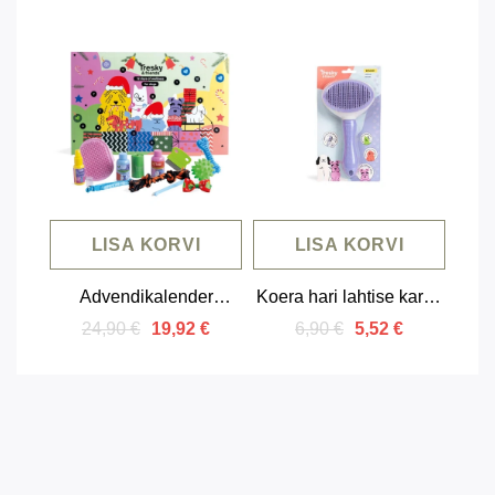
Friends 200 ml
LISA KORVI
LISA KORVI
Advendikalender
Koera hari lahtise karva
lemmikloomadele
eemaldamiseks
24,90 €
6,90 €
19,92 €
5,52 €
Tresky & Friends 12
tootega