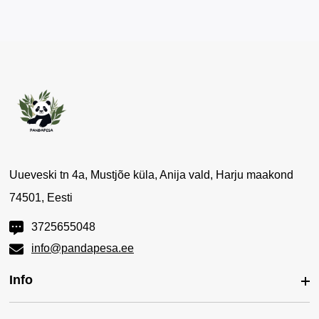
Uueveski tn 4a, Mustjõe küla, Anija vald, Harju maakond
74501, Eesti
3725655048
info@pandapesa.ee
Info