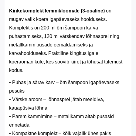
Kinkekomplekt lemmikloomale (3-osaline)
on
mugav valik koera igapäevaseks hoolduseks.
Komplektis on 200 ml õrn šampoon karva
puhastamiseks, 120 ml värskendav lõhnasprei ning
metallkamm pusade eemaldamiseks ja
karvahoolduseks. Praktiline kingitus igale
koeraomanikule, kes soovib kiiret ja tõhusat tulemust
kodus.
• Puhas ja särav karv – õrn šampoon igapäevaseks
pesuks
• Värske aroom – lõhnasprei jätab meeldiva,
kauapüsiva lõhna
• Parem kammimine – metallkamm aitab pusasid
ennetada
• Kompaktne komplekt – kõik vajalik ühes pakis