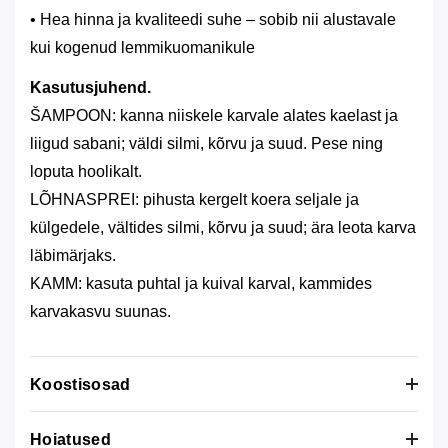
• Hea hinna ja kvaliteedi suhe – sobib nii alustavale
kui kogenud lemmikuomanikule
Kasutusjuhend.
ŠAMPOON: kanna niiskele karvale alates kaelast ja
liigud sabani; väldi silmi, kõrvu ja suud. Pese ning
loputa hoolikalt.
LÕHNASPREI: pihusta kergelt koera seljale ja
külgedele, vältides silmi, kõrvu ja suud; ära leota karva
läbimärjaks.
KAMM: kasuta puhtal ja kuival karval, kammides
karvakasvu suunas.
Koostisosad
Šampoon (200 ml):
Hoiatused
Aqua (Water), Sodium Laureth