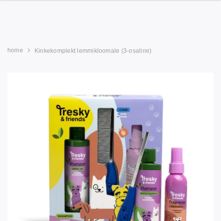
home
Kinkekomplekt lemmikloomale (3-osaline)