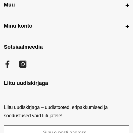
Muu
Meist
Kontakt
Minu konto
Kaubamärgid
Pandapesa Mustika Keskus
Soodustooted
Pandapesa Järve Keskus
Sotsiaalmeedia
Minu konto
Uued tooted
Ostujuhend
Tellimuste ajalugu
Sisukaart
Privaatsuspoliitika
Facebook
Tellitud tooted
Küpsiste poliitika
Soovikorv
Liitu uudiskirjaga
Liitu uudiskirjaga – uudistooted, eripakkumised ja
soodustused vaid liitujatele!