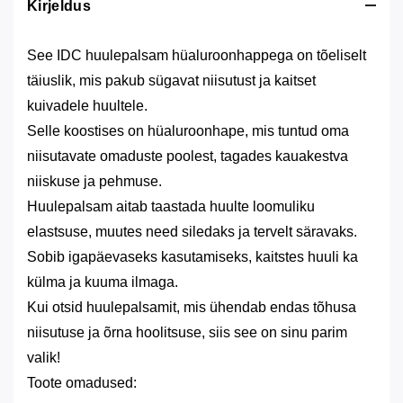
Kirjeldus
See IDC huulepalsam hüaluroonhappega on tõeliselt
täiuslik, mis pakub sügavat niisutust ja kaitset
kuivadele huultele.
Selle koostises on hüaluroonhape, mis tuntud oma
niisutavate omaduste poolest, tagades kauakestva
niiskuse ja pehmuse.
Huulepalsam aitab taastada huulte loomuliku
elastsuse, muutes need siledaks ja tervelt säravaks.
Sobib igapäevaseks kasutamiseks, kaitstes huuli ka
külma ja kuuma ilmaga.
Kui otsid huulepalsamit, mis ühendab endas tõhusa
niisutuse ja õrna hoolitsuse, siis see
on sinu parim
valik!
Toote omadused: