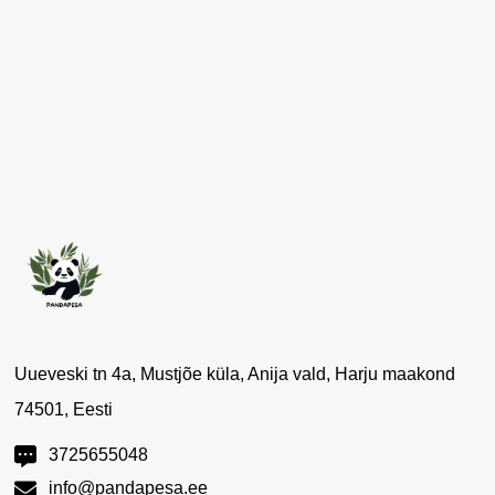
Uueveski tn 4a, Mustjõe küla, Anija vald, Harju maakond
74501, Eesti
3725655048
info@pandapesa.ee