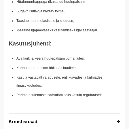
Hüaluroonhappega rikastatud huulepalsam,
Sügavniisutav ja kaitsev toime,
Taastab huulte elastsuse ja sileduse,
Ideaalne igapäevaseks kasutamiseks igal aastaajal
Kasutusjuhend:
Ava kork ja keera huulepalsamit õrnalt üles.
Kanna huulepalsam ühtlaselt huultele.
Kasuta vastavalt vajadusele, eriti kuivades ja külmades
ilmastikuoludes.
Parimate tulemuste saavutamiseks kasuta regulaarselt.
Koostisosad