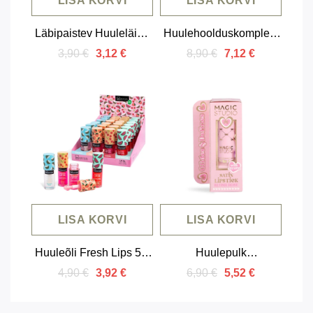
LISA KORVI
LISA KORVI
Läbipaistev Huuleläige
Huulehoolduskomplekt
Crystal Clear
2in1 (koorija ja öömask)
3,90 €
8,90 €
3,12 €
7,12 €
LISA KORVI
LISA KORVI
Huuleõli Fresh Lips 5,7
Huulepulk
ml
võtmehoidjaga 3,5g
4,90 €
6,90 €
3,92 €
5,52 €