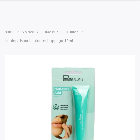
home
Naised
Jumestus
Huuled
Huulepalsam hüaluroonhappega 10ml