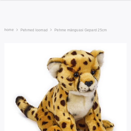
home
Pehmed loomad
Pehme mänguasi Gepard 25cm