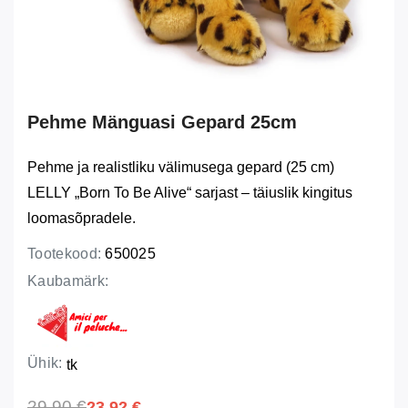
Pehme Mänguasi Gepard 25cm
Pehme ja realistliku välimusega gepard (25 cm)
LELLY „Born To Be Alive“ sarjast – täiuslik kingitus
loomasõpradele.
Tootekood:
650025
Kaubamärk:
Ühik:
tk
29,90 €
23,92 €