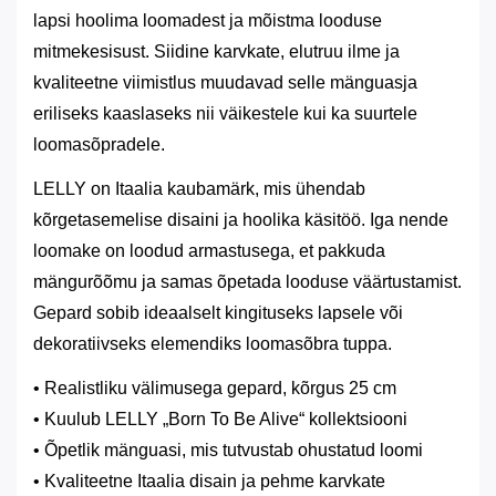
lapsi hoolima loomadest ja mõistma looduse
mitmekesisust. Siidine karvkate, elutruu ilme ja
kvaliteetne viimistlus muudavad selle mänguasja
eriliseks kaaslaseks nii väikestele kui ka suurtele
loomasõpradele.
LELLY on Itaalia kaubamärk, mis ühendab
kõrgetasemelise disaini ja hoolika käsitöö. Iga nende
loomake on loodud armastusega, et pakkuda
mängurõõmu ja samas õpetada looduse väärtustamist.
Gepard sobib ideaalselt kingituseks lapsele või
dekoratiivseks elemendiks loomasõbra tuppa.
• Realistliku välimusega gepard, kõrgus 25 cm
• Kuulub LELLY „Born To Be Alive“ kollektsiooni
• Õpetlik mänguasi, mis tutvustab ohustatud loomi
• Kvaliteetne Itaalia disain ja pehme karvkate