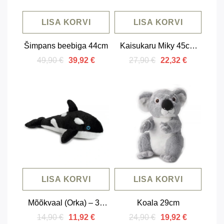
LISA KORVI
LISA KORVI
Šimpans beebiga 44cm
Kaisukaru Miky 45cm
(pruun või kreemjas)
49,90 €
27,90 €
39,92 €
22,32 €
LISA KORVI
LISA KORVI
Mõõkvaal (Orka) – 30
Koala 29cm
cm
14,90 €
24,90 €
11,92 €
19,92 €